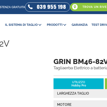
039 955 198
TROVA UN RIV
ISTENZA GRATUITA
IL SISTEMA DI TAGLIO
PRODOTTI
GARANZIA
TEST DRI
82V
GRIN BM46-82
Tagliaerba Elettrico a batteri
UTILIZZO
Hobby Pro
LARGHEZZA TAGLIO
MOTORE