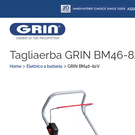
Vai
ASS
al
contenuto
Tagliaerba GRIN BM46-
>
>
Home
Elettrico a batteria
GRIN BM46-82V