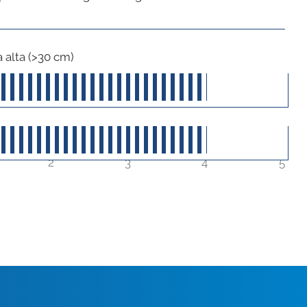
 alta (>30 cm)
40
su 5
40
su 5
2
3
4
5