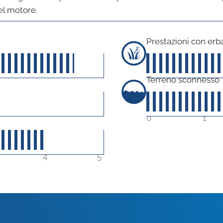
el motore.
Prestazioni con erba
45
su 5
Terreno sconnesso
0
1
40
su 5
4
5