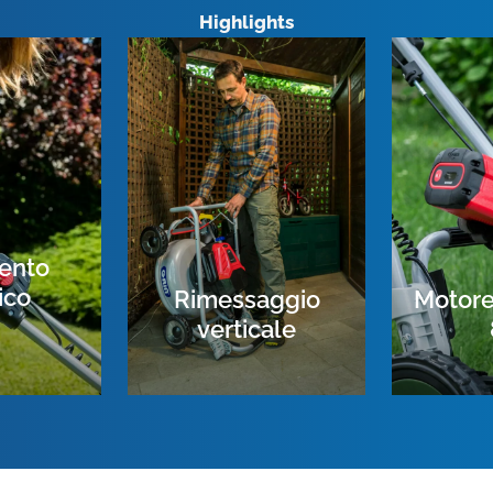
Highlights
ento
ico
Rimessaggio
Motore
verticale