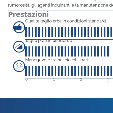
rumorosità, gli agenti inquinanti e la manutenzione d
Prestazioni
Qualità taglio erba in condizioni standard
Taglio prati in pendenza
30
su 5
Manegevolezza nei piccoli spazi
0
1
2
3