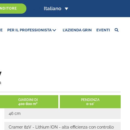
Eventi
Italiano
ENDITORE
VE
PER IL PROFESSIONISTA
L’AZIENDA GRIN
EVENTI
V
a
GIARDINI DI
PENDENZA
400-800 m²
0-10°
46 cm
Cramer 82V - Lithium ION - alta efficienza con controllo