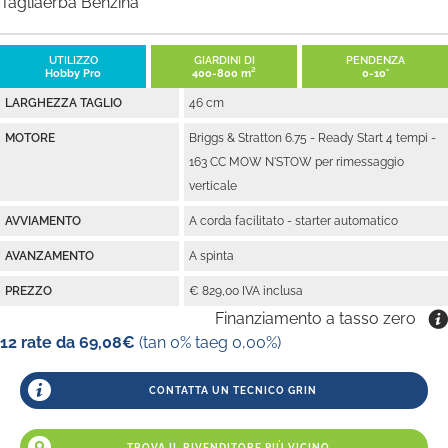
Tagliaerba Benzina
UTILIZZO
GIARDINI DI
PENDENZA
Hobby Pro
400-800 m²
0-10°
LARGHEZZA TAGLIO
46 cm
MOTORE
Briggs & Stratton 6.75 - Ready Start 4 tempi -
163 CC MOW N'STOW per rimessaggio
verticale
AVVIAMENTO
A corda facilitato - starter automatico
AVANZAMENTO
A spinta
PREZZO
€ 829,00 IVA inclusa
Finanziamento a tasso zero
12 rate da 69,08€
(tan 0% taeg 0,00%)
CONTATTA UN TECNICO GRIN
TROVA IL RIVENDITORE PIÙ VICINO