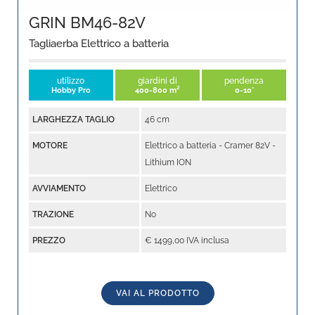
GRIN BM46-82V
Tagliaerba Elettrico a batteria
utilizzo
giardini di
pendenza
Hobby Pro
400-800 m²
0-10°
LARGHEZZA TAGLIO
46 cm
MOTORE
Elettrico a batteria - Cramer 82V -
Lithium ION
AVVIAMENTO
Elettrico
TRAZIONE
No
PREZZO
€ 1499,00 IVA inclusa
VAI AL PRODOTTO