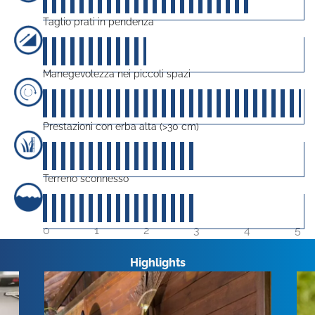
Taglio prati in pendenza
20
su 5
Manegevolezza nei piccoli spazi
50
su 5
Prestazioni con erba alta (>30 cm)
30
su 5
Terreno sconnesso
30
su 5
0
1
2
3
4
5
Highlights