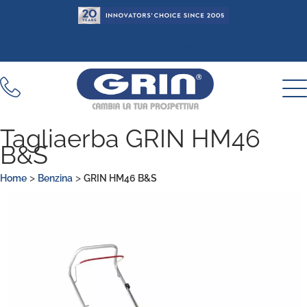
Vai
al
contenuto
TROVA UN RIVENDITORE
Tagliaerba GRIN HM46
B&S
>
>
Home
Benzina
GRIN HM46 B&S