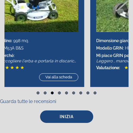
Dimensione giardino:
1000 mq.
Modello GRIN:
HM46 HD
Mi piace GRIN perché:
Leggero , manovrabile , semplice
★
★
★
★
★
Valutazione:
Vai alla scheda
Slide group 1
Slide group 2
Slide group 3
Slide group 4
Slide group 5
Slide group 6
Slide group 7
Slide group 8
Slide group 9
Guarda tutte le recensioni
INIZIA