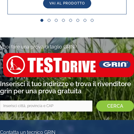
VAI AL PRODOTTO
Slide group 1
Slide group 2
Slide group 3
Slide group 4
Slide group 5
Slide group 6
Slide group 7
Slide group 8
Vuoi fare una prova di taglio GRIN?
Inserisci il tuo indirizzo e trova il rivenditore
grin per una prova gratuita
Contatta un tecnico GRIN