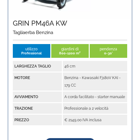
GRIN PM46A KW
Tagliaerba Benzina
utilizzo
giardini di
pendenza
Professional
800-1200 m²
0-30°
LARGHEZZA TAGLIO
46 cm
MOTORE
Benzina - Kawasaki Fj180V KAI -
179 CC
AVVIAMENTO
A corda facilitato - starter manuale
TRAZIONE
Professionale a 2 velocità
PREZZO
€ 2149,00 IVA inclusa