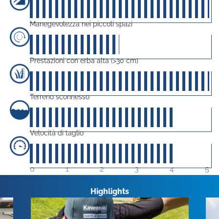
50
su 5
Manegevolezza nei piccoli spazi
25
su 5
Prestazioni con erba alta (>30 cm)
50
su 5
Terreno sconnesso
40
su 5
Velocità di taglio
40
su 5
0
1
2
3
4
5
Highlights