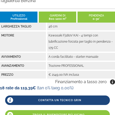
Tagliaerba Benzina
UTILIZZO
GIARDINI DI
PENDENZA
Professional
800-1200 m²
0-30°
LARGHEZZA TAGLIO
46 cm
MOTORE
Kawasaki Fj180V KAI - 4 tempi con
lubrificazione forzata per taglio in pendenza -
179 CC
AVVIAMENTO
A corda facilitato - starter manuale
AVANZAMENTO
Trazione PROFESSIONAL
PREZZO
€ 2149,00 IVA inclusa
Finanziamento a tasso zero
18 rate da 119,39€
(tan 0% taeg 0,00%)
CONTATTA UN TECNICO GRIN
TROVA IL RIVENDITORE PIÙ VICINO