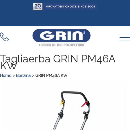
Vai
al
contenuto
TROVA UN RIVENDITORE
Tagliaerba GRIN PM46A
KW
>
>
Home
Benzina
GRIN PM46A KW