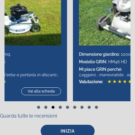
Dimensione giardino:
1000 mq.
Modello GRIN:
HM46 HD
Mi piace GRIN perché:
Leggero , manovrabile , semplice
★
★
★
★
★
Valutazione:
Vai alla scheda
Slide group 1
Slide group 2
Slide group 3
Slide group 4
Slide group 5
Slide group 6
Slide group 7
Slide group 8
Slide group 9
Guarda tutte le recensioni
INIZIA