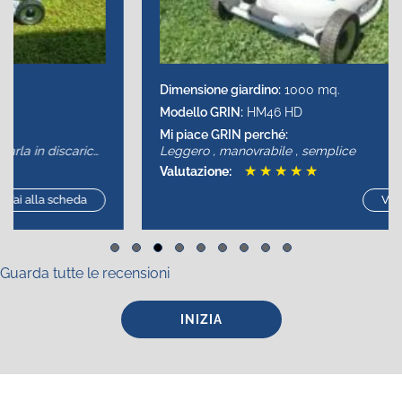
Dimensione giardino:
1000 mq.
Modello GRIN:
HM46 HD
Mi piace GRIN perché:
Leggero , manovrabile , semplice
★
★
★
★
★
Valutazione:
Vai alla scheda
Slide group 1
Slide group 2
Slide group 3
Slide group 4
Slide group 5
Slide group 6
Slide group 7
Slide group 8
Slide group 9
Guarda tutte le recensioni
INIZIA