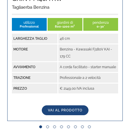
Tagliaerba Benzina
utilizzo
giardini di
pendenza
Professional
800-1200 m²
0-30°
LARGHEZZA TAGLIO
46 cm
MOTORE
Benzina - Kawasaki Fj180V KAI -
179 CC
AVVIAMENTO
A corda facilitato - starter manuale
TRAZIONE
Professionale a 2 velocità
PREZZO
€ 2149,00 IVA inclusa
VAI AL PRODOTTO