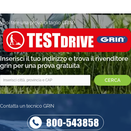
Slide group 1
Slide group 2
Slide group 3
Slide group 4
Slide group 5
Slide group 6
Slide group 7
Slide group 8
Vuoi fare una prova di taglio GRIN?
Inserisci il tuo indirizzo e trova il rivenditore
grin per una prova gratuita
Contatta un tecnico GRIN
800-543858