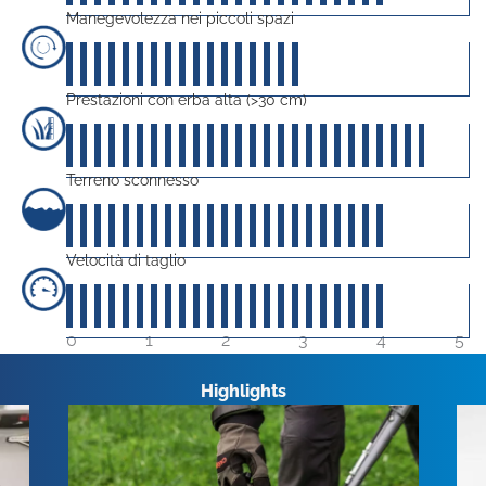
Manegevolezza nei piccoli spazi
30
su 5
Prestazioni con erba alta (>30 cm)
45
su 5
Terreno sconnesso
40
su 5
Velocità di taglio
40
su 5
0
1
2
3
4
5
Highlights