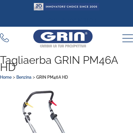
Vai
al
contenuto
TROVA UN RIVENDITORE
Tagliaerba GRIN PM46A
HD
>
>
Home
Benzina
GRIN PM46A HD