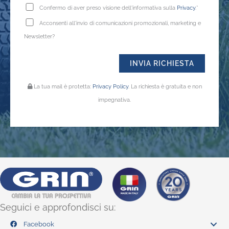
Confermo di aver preso visione dell'informativa sulla
Privacy
.*
Acconsenti all'invio di comunicazioni promozionali, marketing e
Newsletter?
La tua mail è protetta:
Privacy Policy
. La richiesta è gratuita e non
impegnativa.
Seguici e approfondisci su:
Facebook