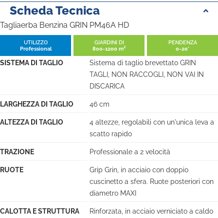
Scheda Tecnica
Tagliaerba Benzina GRIN PM46A HD
UTILIZZO
GIARDINI DI
PENDENZA
Professional
800-1200 m²
0-20°
SISTEMA DI TAGLIO
Sistema di taglio brevettato GRIN
TAGLI, NON RACCOGLI, NON VAI IN
DISCARICA
LARGHEZZA DI TAGLIO
46 cm
ALTEZZA DI TAGLIO
4 altezze, regolabili con un'unica leva a
scatto rapido
TRAZIONE
Professionale a 2 velocità
RUOTE
Grip Grin, in acciaio con doppio
cuscinetto a sfera. Ruote posteriori con
diametro MAXI
CALOTTA E STRUTTURA
Rinforzata, in acciaio verniciato a caldo