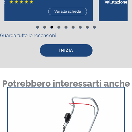
★
★
★
★
★
Valutazione:
Vai alla scheda
Slide group 1
Slide group 2
Slide group 3
Slide group 4
Slide group 5
Slide group 6
Slide group 7
Slide group 8
Slide group 9
Guarda tutte le recensioni
INIZIA
Potrebbero interessarti anche