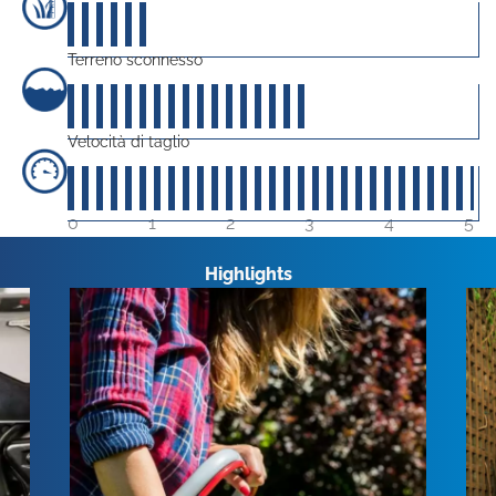
10
su 5
Terreno sconnesso
30
su 5
Velocità di taglio
50
su 5
0
1
2
3
4
5
Highlights