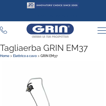
Vai
al
contenuto
TROVA UN RIVENDITORE
Tagliaerba GRIN EM37
>
>
Home
Elettrico a cavo
GRIN EM37