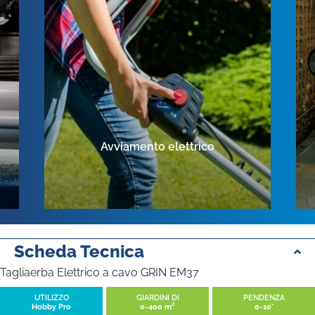
Avviamento elettrico
Scheda Tecnica
Tagliaerba Elettrico a cavo GRIN EM37
UTILIZZO
GIARDINI DI
PENDENZA
Hobby Pro
0-400 m²
0-10°