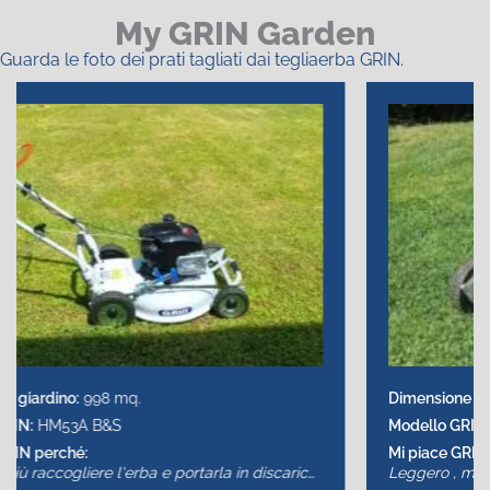
My GRIN Garden
Guarda le foto dei prati tagliati dai tegliaerba GRIN.
Dimensione giardino:
1000 mq.
Modello GRIN:
HM46 HD
Mi piace GRIN perché:
Leggero , manovrabile , semplice