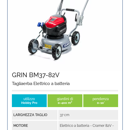
GRIN BM37-82V
Tagliaerba Elettrico a batteria
utilizzo
giardini di
pendenza
Hobby Pro
0-400 m²
0-10°
LARGHEZZA TAGLIO
37 cm
MOTORE
Elettrico a batteria - Cramer 82V -