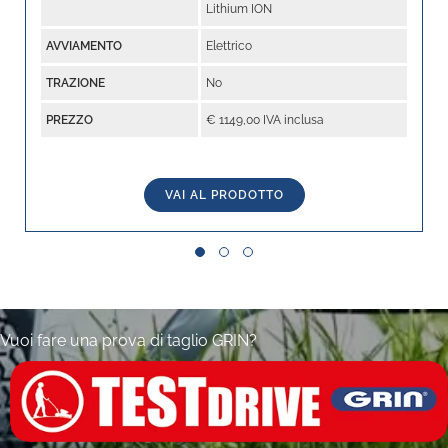
Lithium ION
AVVIAMENTO
Elettrico
TRAZIONE
No
PREZZO
€ 1149,00 IVA inclusa
VAI AL PRODOTTO
Slide group 1
Slide group 2
Slide group 3
Vuoi fare una prova di taglio GRIN?