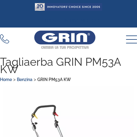
Vai
al
contenuto
TROVA UN RIVENDITORE
Tagliaerba GRIN PM53A
KW
>
>
Home
Benzina
GRIN PM53A KW