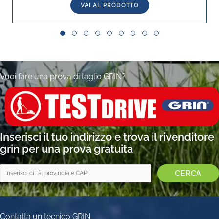
VAI AL PRODOTTO
Slide group 1
Slide group 2
Slide group 3
Slide group 4
Slide group 5
Slide group 6
Slide group 7
Slide group 8
Slide group 9
Vuoi fare una prova di taglio GRIN?
Inserisci il tuo indirizzo e trova il rivenditore
grin per una prova gratuita
Contatta un tecnico GRIN