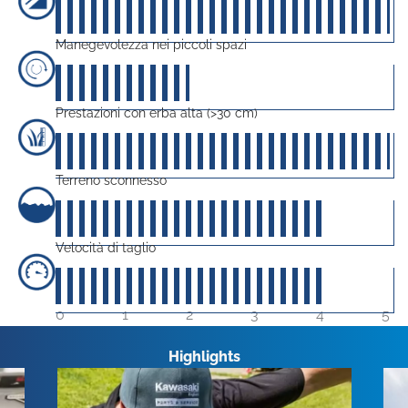
50
su 5
Manegevolezza nei piccoli spazi
20
su 5
Prestazioni con erba alta (>30 cm)
50
su 5
Terreno sconnesso
40
su 5
Velocità di taglio
40
su 5
0
1
2
3
4
5
Highlights