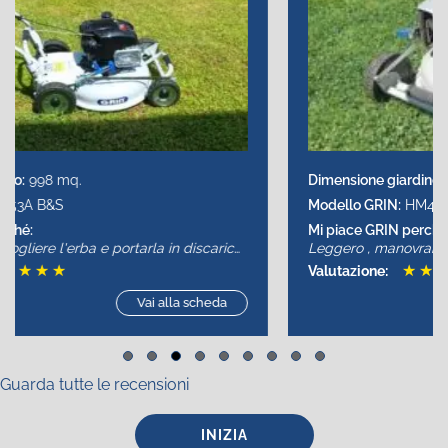
Dimensione giardino:
1000 mq.
Modello GRIN:
HM46 HD
Mi piace GRIN perché:
Leggero , manovrabile , semplice
★
★
★
★
★
Valutazione:
Vai alla scheda
Slide group 1
Slide group 2
Slide group 3
Slide group 4
Slide group 5
Slide group 6
Slide group 7
Slide group 8
Slide group 9
Guarda tutte le recensioni
INIZIA