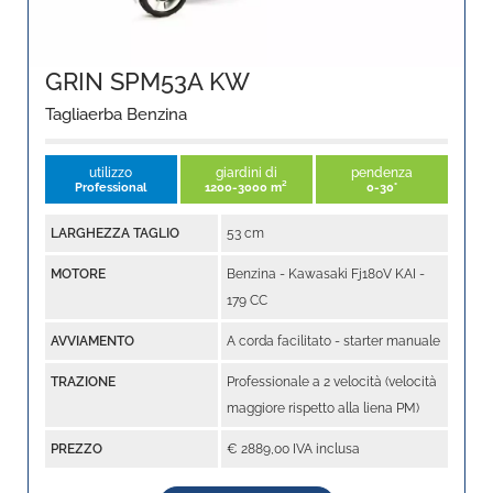
GRIN SPM53A KW
Tagliaerba Benzina
utilizzo
giardini di
pendenza
Professional
1200-3000 m²
0-30°
LARGHEZZA TAGLIO
53 cm
MOTORE
Benzina - Kawasaki Fj180V KAI -
179 CC
AVVIAMENTO
A corda facilitato - starter manuale
TRAZIONE
Professionale a 2 velocità (velocità
maggiore rispetto alla liena PM)
PREZZO
€ 2889,00 IVA inclusa