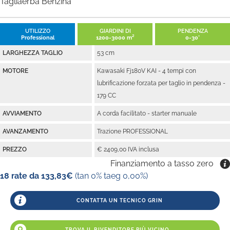
Tagliaerba Benzina
UTILIZZO
GIARDINI DI
PENDENZA
Professional
1200-3000 m²
0-30°
LARGHEZZA TAGLIO
53 cm
MOTORE
Kawasaki Fj180V KAI - 4 tempi con
lubrificazione forzata per taglio in pendenza -
179 CC
AVVIAMENTO
A corda facilitato - starter manuale
AVANZAMENTO
Trazione PROFESSIONAL
PREZZO
€ 2409,00 IVA inclusa
Finanziamento a tasso zero
18 rate da 133,83€
(tan 0% taeg 0,00%)
CONTATTA UN TECNICO GRIN
TROVA IL RIVENDITORE PIÙ VICINO